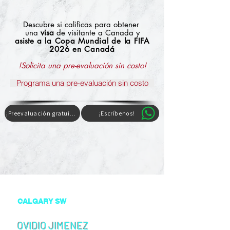
Descubre si calificas para obtener
una
visa
de visitante a Canada y
asiste
a la Copa Mundial de la FIFA
2026 en Canadá
!Solicita una pre-evaluación sin costo!
Programa una pre-evaluación sin costo
¡Preevaluación gratuita!
¡Escríbenos!
+1 403-3831226
ovidio@bitacoracanada.com
CALGARY SW
39 Bridleridge Link SW
T2Y 4L4 Calgary AB Canadá
OVIDIO JIMENEZ