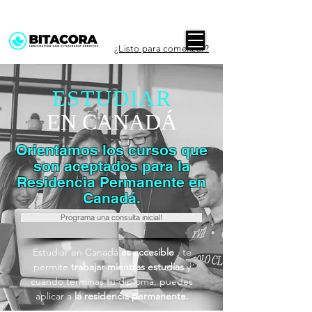
¿Listo para comenzar?
ESTUDIAR
EN CANADÁ
Orientamos los cursos que
son aceptados para la
Residencia Permanente en
Canadá.
Programa una consulta inicial!
Estudiar en Canadá
es accesible
, te
permite
trabajar mientras estudias
y
cuando terminas tu diploma, puedes
aplicar a
la residencia permanente.