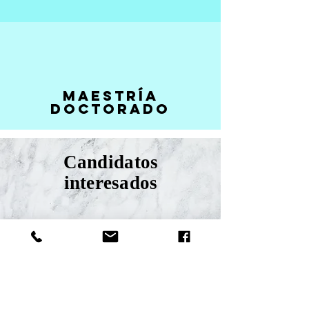
MAESTRÍA
DOCTORADO
Candidatos
interesados
Averigua si calificas para solicitar
un permiso de estudio
solicitando una pre-evaluación gratuita