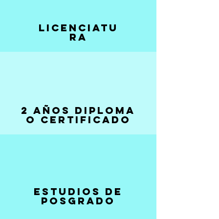
LICENCIATU
RA
2 AÑOS DIPLOMA
O CERTIFICADO
Estudios de
posgrado