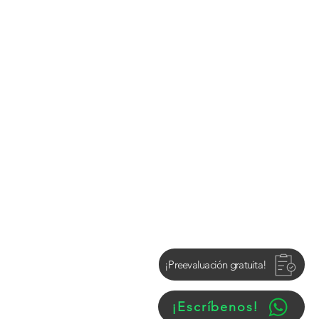
terminado por las leyes canadienses
bar candidatos según su historial
 y financiero. Un consultor de
esos y los criterios de selección y,
ejor ruta de inmigración para cada
a de obtener una visa para Canadá de
ación y Ciudadanía
(CICC) es el
s a los consultores de inmigración y
es que desean recibir el servicio y la
canadienses.
¡Preevaluación gratuita!
¡Escríbenos!