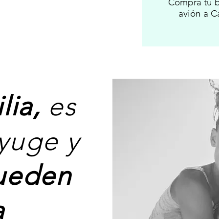
Compra tu b
avión a C
lia,
es
nyuge y
ueden
a