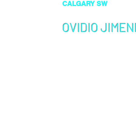
CALGARY SW
39 Bridleridge Link SW
T2Y 4L4 Calgary AB Ca
OVIDIO JIMEN
Miembro del Colegio de Consultores d
Ciudadanía
CICC
Verificar estado con CICC
Copyrigh