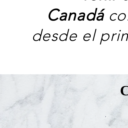
Canadá
co
desde el pri
C