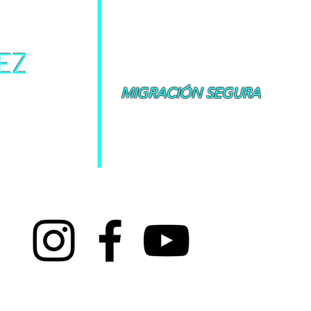
Inmigrar o estudiar en Canadá está de
que establecen requisitos para apro
personal, académico, profesional
nadá
inmigración conoce las leyes, los proc
por lo tanto, puede identificar la m
EZ
candidato.
También son la mejor maner
manera rápida y sin complicaciones.
.
e Inmigración y
MIGRACIÓN SEGURA
El Colegio de Consultores de Inmigr
organismo regulador que otorga licencia
ciudadanía para proteger a los consumidor
ayuda de los consultores de inmigración 
t © 2020 BITACORA SERVICIOS DE INMIGRACIÓN Y CIUDADANÍA