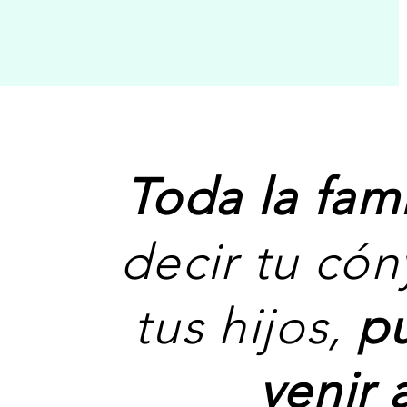
Toda la fami
decir tu có
tus hijos,
p
venir 