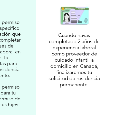
 permiso
specífico
ación que
Cuando hayas
 completar
completado 2 años de
ses de
experiencia laboral
laboral en
como proveedor de
, la
cuidado infantil a
tas para
domicilio en Canadá,
esidencia
finalizaremos tu
ente.
solicitud de residencia
permanente.
 permiso
 para tu
ermiso de
tus hijos.