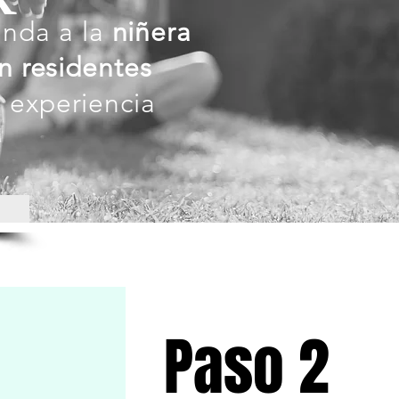
inda a la
niñera
n residentes
 experiencia
Paso 2