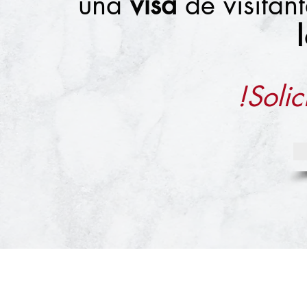
una
visa
de visita
!Solic
+1 403-3831226
ovidio@bitacoracanad