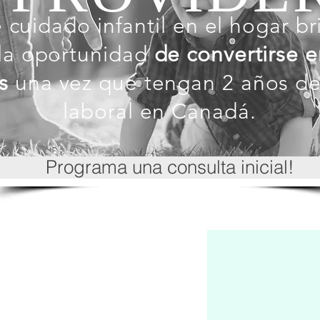
cuidado infantil en el hogar br
la oportunidad
de convertirse e
s
una vez que tengan 2 años de
laboral en Canadá.
Programa una consulta inicial!