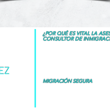
¿POR QUÉ ES VITAL LA ASE
CONSULTOR DE INMIGRAC
a.com
Inmigrar o estudiar en Canadá está de
que establecen requisitos para apro
personal, académico, profesional
nadá
inmigración conoce las leyes, los proc
por lo tanto, puede identificar la m
EZ
candidato.
También son la mejor maner
manera rápida y sin complicaciones.
.
e Inmigración y
MIGRACIÓN SEGURA
El Colegio de Consultores de Inmigr
organismo regulador que otorga licencia
ciudadanía para proteger a los consumidor
ayuda de los consultores de inmigración 