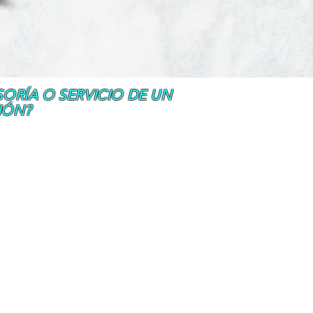
SORÍA O SERVICIO DE UN
IÓN?
terminado por las leyes canadienses
bar candidatos según su historial
 y financiero. Un consultor de
esos y los criterios de selección y,
ejor ruta de inmigración para cada
a de obtener una visa para Canadá de
ación y Ciudadanía
(CICC) es el
s a los consultores de inmigración y
es que desean recibir el servicio y la
canadienses.