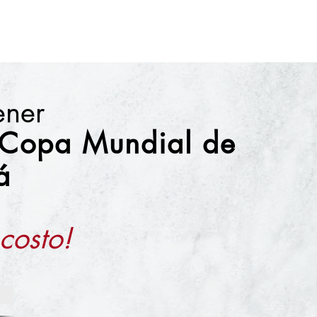
you with confidence.
tener
 Copa Mundial de
á
 costo!