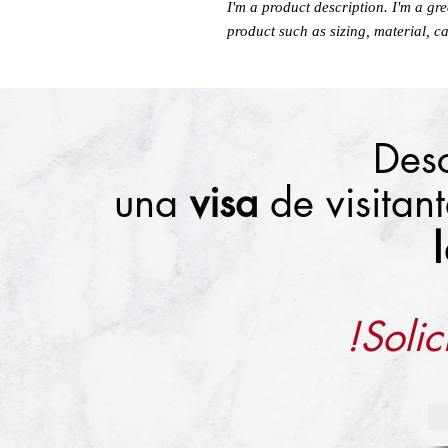
I'm a product description. I'm a gr
product such as sizing, material, ca
Desc
una
visa
de visita
!Solic