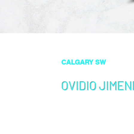
+1 403-3831226
ovidio@bitacoracanad
CALGARY SW
39 Bridleridge Link SW
T2Y 4L4 Calgary AB Ca
OVIDIO JIMEN
Miembro del Colegio de Consultores d
Ciudadanía
CICC
Verificar estado con CICC